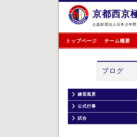
京都西京
公益財団法人日本少年野
トップページ
チーム概要
ブログ
練習風景
公式行事
試合