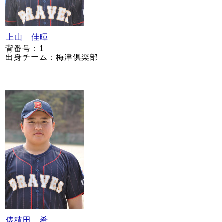
上山 佳暉
背番号：1
出身チーム：梅津倶楽部
俵積田 希